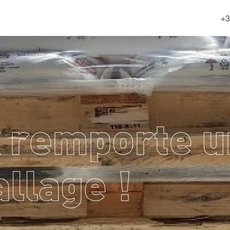
+3
 remporte u
llage !