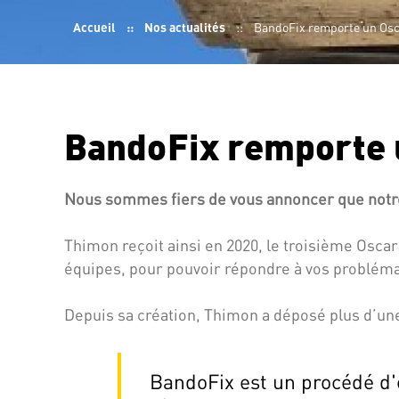
Fil
Accueil
Nos actualités
BandoFix remporte un Osca
d'Ariane
BandoFix remporte u
Nous sommes fiers de vous annoncer que notre
Thimon reçoit ainsi en 2020, le troisième Osca
équipes, pour pouvoir répondre à vos probléma
Depuis sa création, Thimon a déposé plus d’un
BandoFix est un procédé d