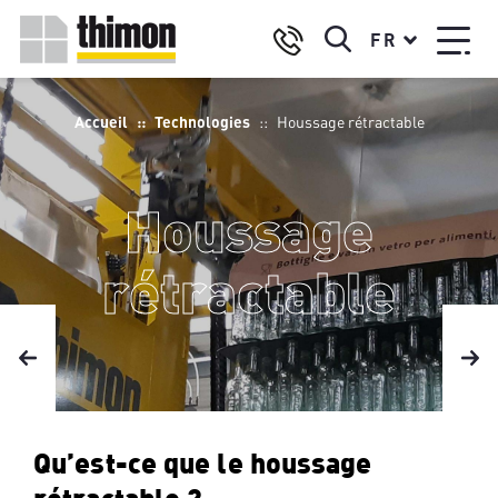
Aller
Select
au
FR
your
contenu
language
principal
Fil
Accueil
Technologies
Houssage rétractable
d'Ariane
Houssage
rétractable
Qu’est-ce que le houssage
rétractable ?