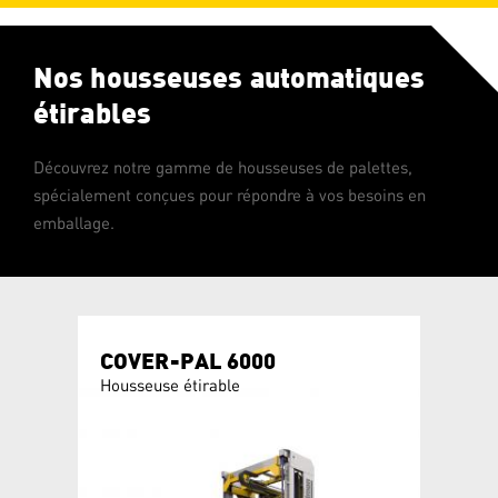
Nos housseuses automatiques
étirables
Découvrez notre gamme de housseuses de palettes,
spécialement conçues pour répondre à vos besoins en
emballage.
T
COVER-PAL 6000
COVE
Housseuse étirable
Housseu