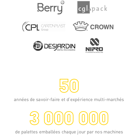
vos charges palettisées en utilisant une
housse plus petite que la palette. Cette
housse est d’abord plissée puis étirée de
haut en bas sur votre charge.
DÉCOUVRIR
50
années de savoir-faire et d’expérience multi-marchés
3 000 000
Drapage rétractable
de palettes emballées chaque jour par nos machines
Cette technologie est aussi appelée