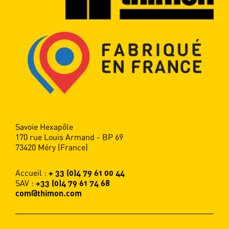
de filmage de palettes maîtrisée par
Thimon. La charge palettisée traverse
un rideau de film étiré qui vient
l’envelopper tel un bandeau.
DÉCOUVRIR
Savoie Hexapôle
170 rue Louis Armand - BP 69
73420 Méry (France)
Accueil :
+ 33 (0)4 79 61 00 44
SAV :
+33 (0)4 79 61 74 68
com@thimon.com
Systèmes de manutention
Thimon conçoit des solutions logistiques