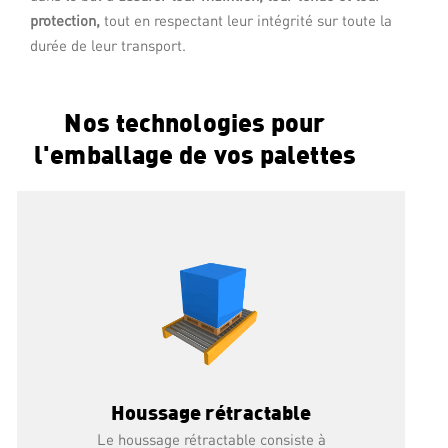
permet de déposer un film étirable en
protection,
tout en respectant leur intégrité sur toute la
spirale autour d’une charge avec des
durée de leur transport.
laizes comprises entre 250 et 1000 mm,
à petite, moyenne et très haute cadence.
Nos technologies pour
DÉCOUVRIR
l'emballage de vos palettes
Houssage rétractable
Le houssage rétractable consiste à