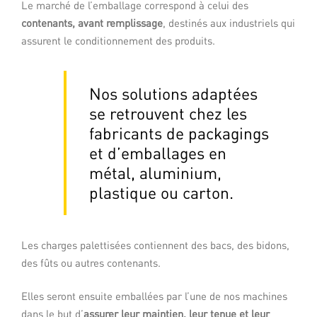
Le marché de l’emballage correspond à celui des
votre zone logistique. Ces systèmes
contenants, avant remplissage
, destinés aux industriels qui
vous offrent des possibilités multiples en
s’adaptant parfaitement à vos
assurent le conditionnement des produits.
contraintes de production.
Nos solutions adaptées
DÉCOUVRIR
se retrouvent chez les
fabricants de packagings
et d’emballages en
métal, aluminium,
plastique ou carton.
Les charges palettisées contiennent des bacs, des bidons,
des fûts ou autres contenants.
Banderolage
Elles seront ensuite emballées par l’une de nos machines
dans le but d’
Cette technologie de filmage de palettes
assurer leur maintien, leur tenue et leur