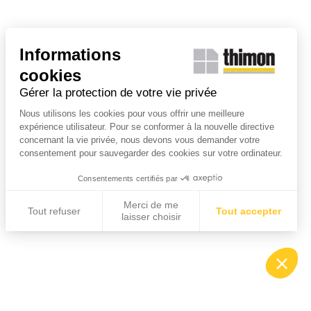
Informations
cookies
Gérer la protection de votre vie privée
Nous utilisons les cookies pour vous offrir une meilleure
expérience utilisateur. Pour se conformer à la nouvelle directive
concernant la vie privée, nous devons vous demander votre
consentement pour sauvegarder des cookies sur votre ordinateur.
Consentements certifiés par
Merci de me
Tout refuser
Tout accepter
laisser choisir
Plateforme de Gestion du Consentement : Personnalis
Axeptio consent
Notre plateforme vous permet d'adapter et de gérer vos