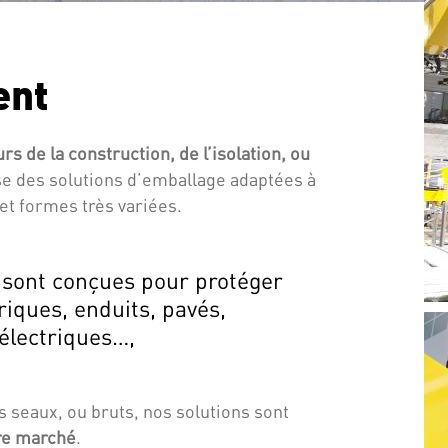
ent
rs de la construction, de l’isolation, ou
e des solutions d’emballage adaptées à
 et formes très variées.
sont conçues pour protéger
riques, enduits, pavés,
 électriques…
,
Systèmes de manutention
Thimon conçoit des solutions logistiques
s seaux, ou bruts, nos solutions sont
“Made in France” permettant d’optimiser le
tre marché
.