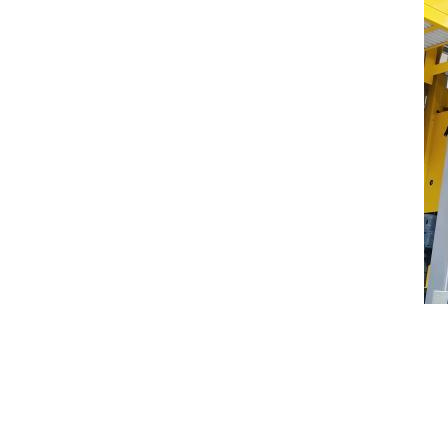
cheminement de la charge palettisée vers la
machine d’emballage de palettes, puis jusqu’à
votre zone logistique. Ces systèmes vous
offrent des possibilités multiples en s’adaptant
parfaitement à vos contraintes de production.
DÉCOUVRIR
Banderolage
Cette technologie de filmage de palettes