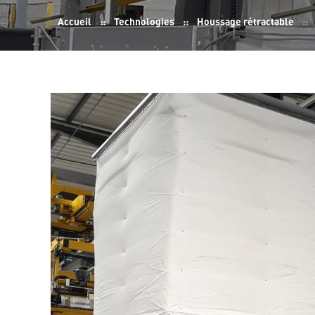
Fil
Accueil
Technologies
Houssage rétractable
d'Ariane