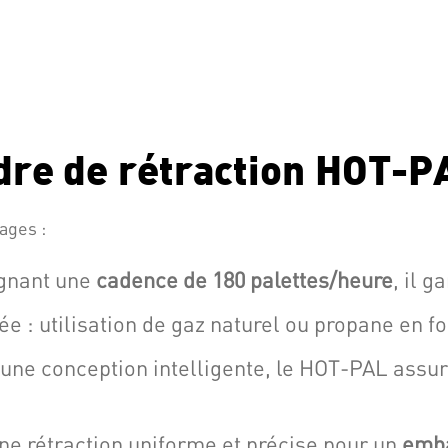
dre de rétraction HOT-P
ages :
ignant une
cadence de 180 palettes/heure
, il g
e : utilisation de gaz naturel ou propane en fo
 une conception intelligente, le HOT-PAL assu
une rétraction uniforme et précise pour un
emba