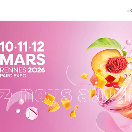
+3
z-nous au C