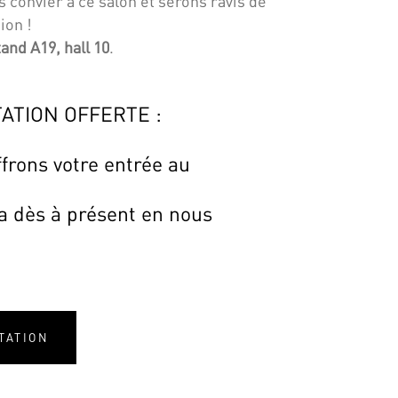
s convier à ce salon et serons ravis de
ion !
tand A19, hall 10
.
TATION OFFERTE :
frons votre entrée au
 dès à présent en nous
TATION