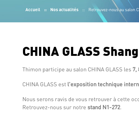
Fil
Accueil
Nos actualités
Retrouvez-nous au salon 
d'Ariane
CHINA GLASS Shangha
Thimon participe au salon CHINA GLASS les
7, 
CHINA GLASS est
l'exposition technique intern
Nous serons ravis de vous retrouver à cette occ
Retrouvez-nous sur notre
stand N
1-272
.