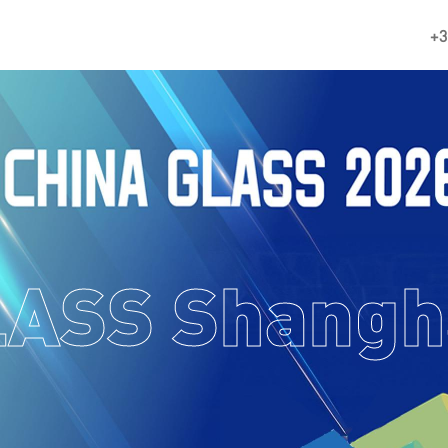
+3
ASS Shangh