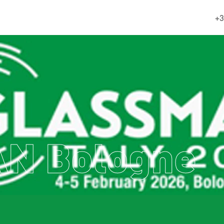
+3
N Bologne