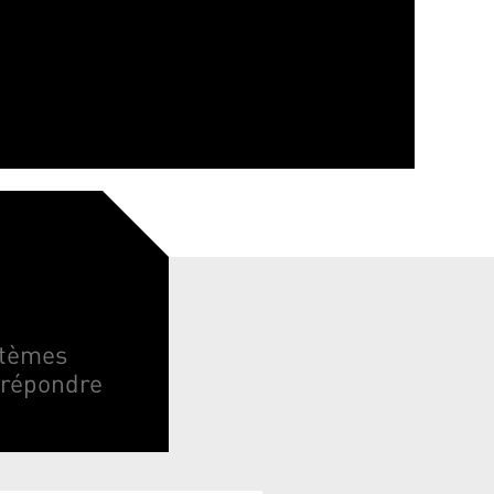
stèmes
 répondre