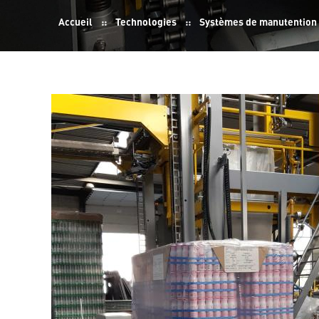
Fil
Accueil
Technologies
Systèmes de manutention
d'Ariane