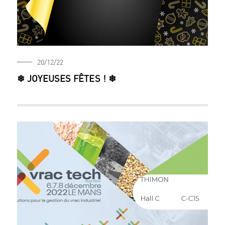
20/12/22
❄ JOYEUSES FÊTES ! ❄