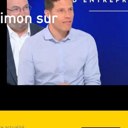
himon sur
e actualité