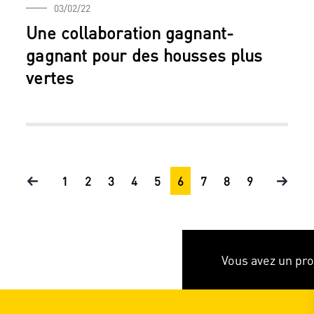
03/02/22
Une collaboration gagnant-
gagnant pour des housses plus
vertes
Page
1
Page
2
Page
3
Page
4
Page
5
Page
6
Page
7
Page
8
Page
9
courante
Vous avez un pro