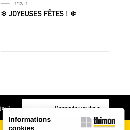
21/12/21
❄ JOYEUSES FÊTES ! ❄
jet ?
Demandez un devis
Informations
cookies