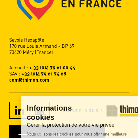
Savoie Hexapôle
170 rue Louis Armand - BP 69
73420 Méry (France)
Accueil :
+ 33 (0)4 79 61 00 44
SAV :
+33 (0)4 79 61 74 68
com@thimon.com
Informations
SUIVEZ-NOUS !
cookies
Gérer la protection de votre vie privée
Contactez-nous
Nous utilisons les cookies pour vous offrir une meilleure